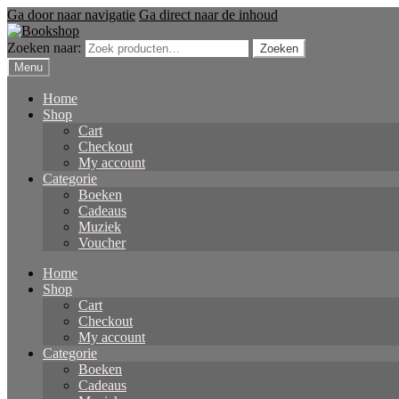
Ga door naar navigatie
Ga direct naar de inhoud
Zoeken naar:
Zoeken
Menu
Home
Shop
Cart
Checkout
My account
Categorie
Boeken
Cadeaus
Muziek
Voucher
Home
Shop
Cart
Checkout
My account
Categorie
Boeken
Cadeaus